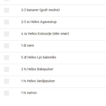
2-3 bananer (godt modne)
2-3 ss Helios Agavesirup
4 ss Helios Kokosolje (eller smør)
1 dl vann
5 dl Helios Lys bakemiks
2 ts Helios Bakepulver
1 ts Helios Vaniljepulver
1 ts natron