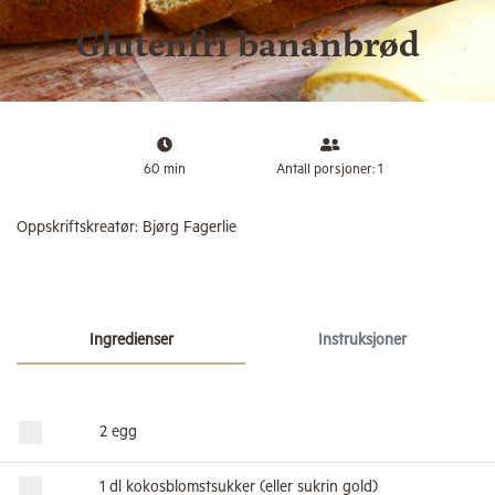
Glutenfri bananbrød
60 min
Antall porsjoner: 1
Oppskriftskreatør:
Bjørg Fagerlie
Ingredienser
Instruksjoner
2 egg
1 dl kokosblomstsukker (eller sukrin gold)