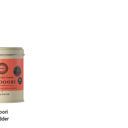
oori
dder