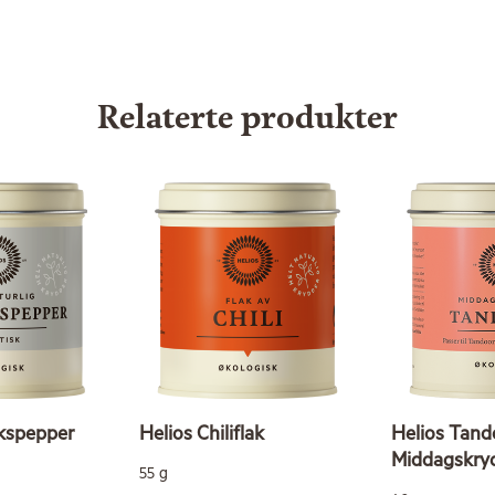
Relaterte produkter
økspepper
Helios Chiliflak
Helios Tand
Middagskry
55 g