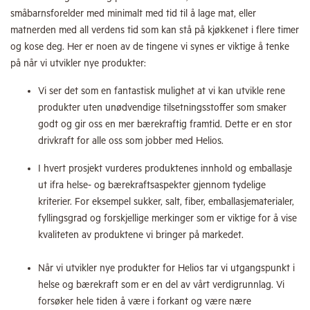
småbarnsforelder med minimalt med tid til å lage mat, eller
matnerden med all verdens tid som kan stå på kjøkkenet i flere timer
og kose deg. Her er noen av de tingene vi synes er viktige å tenke
på når vi utvikler nye produkter:
Vi ser det som en fantastisk mulighet at vi kan utvikle rene
produkter uten unødvendige tilsetningsstoffer som smaker
godt og gir oss en mer bærekraftig framtid. Dette er en stor
drivkraft for alle oss som jobber med Helios.
I hvert prosjekt vurderes produktenes innhold og emballasje
ut ifra helse- og bærekraftsaspekter gjennom tydelige
kriterier. For eksempel sukker, salt, fiber, emballasjematerialer,
fyllingsgrad og forskjellige merkinger som er viktige for å vise
kvaliteten av produktene vi bringer på markedet.
Når vi utvikler nye produkter for Helios tar vi utgangspunkt i
helse og bærekraft som er en del av vårt verdigrunnlag. Vi
forsøker hele tiden å være i forkant og være nære