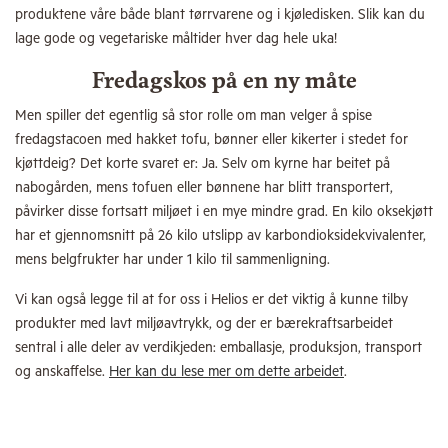
produktene våre både blant tørrvarene og i kjøledisken. Slik kan du
lage gode og vegetariske måltider hver dag hele uka!
Fredagskos på en ny måte
Men spiller det egentlig så stor rolle om man velger å spise
fredagstacoen med hakket tofu, bønner eller kikerter i stedet for
kjøttdeig? Det korte svaret er: Ja. Selv om kyrne har beitet på
nabogården, mens tofuen eller bønnene har blitt transportert,
påvirker disse fortsatt miljøet i en mye mindre grad. En kilo oksekjøtt
har et gjennomsnitt på 26 kilo utslipp av karbondioksidekvivalenter,
mens belgfrukter har under 1 kilo til sammenligning.
Vi kan også legge til at for oss i Helios er det viktig å kunne tilby
produkter med lavt miljøavtrykk, og der er bærekraftsarbeidet
sentral i alle deler av verdikjeden: emballasje, produksjon, transport
og anskaffelse.
Her kan du lese mer om dette arbeidet
.