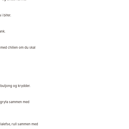
 i biter.
ank.
nt med chilien om du skal
buljong og krydder.
i gryta sammen med
llalefse, rull sammen med