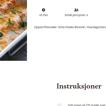
45 min
Antall porsjoner: 4
Oppskriftskreatør:
Anita Stokke Blomvik / Kvardagsmat.
Instruksjoner
Sett ovnen på 225 grader ove