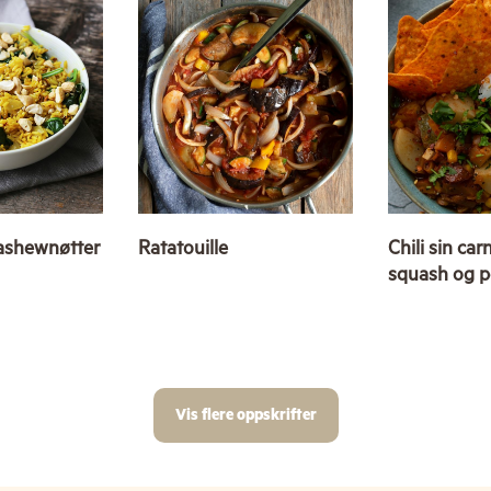
cashewnøtter
Ratatouille
Chili sin ca
squash og p
Vis flere oppskrifter