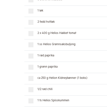
1 løk
2 fedd hvitløk
2 x 400 g Helios Hakket tomat
1 ss Helios Grønnsaksbuljong
1 rød paprika
1 grønn paprika
ca 250 g Helion Kidneybønner (1 boks)
1/2 rød chili
1 ts Helios Spisskummen