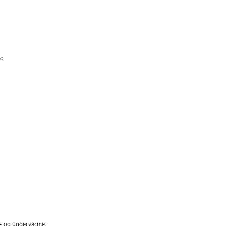
no
r- og undervarme.