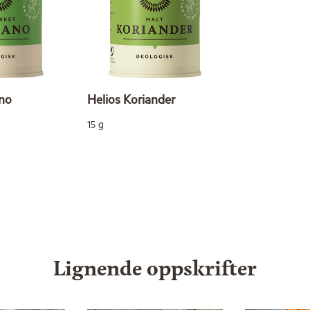
no
Helios Koriander
15 g
Lignende oppskrifter