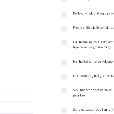
Del løk, hvitløk, chili og paprika
Fres løk i litt olje til den blir bl
Ha i hvitløk og chili (eller ve
lage halve spicy/halve mild).
Ha i hakket tomat og kok opp.
La småkoke og ha i grønnsaks
Skyll bønnene godt og ha de 
paprikaen.
Øs tomatsausen opp i en torti