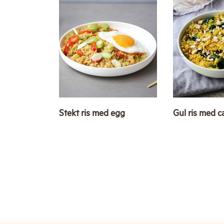
Stekt ris med egg
Gul ris med 