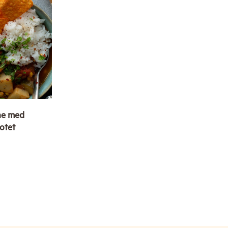
rne med
otet