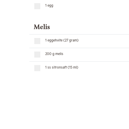
1 egg
Melis
1 eggehvite (27 gram)
200 g melis
1 ss sitronsaft (15 ml)