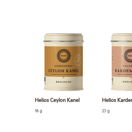
Helios Ceylon Kanel
Helios Kar
18 g
23 g