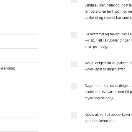
vaniljesukker, nellik og ingefær
temperaturen helt ned med en g
sukkeret og smøret har smelte
Ha hvetemel og bakepulver i 
k-visp. Hell i sirupblandinge
til en jevn deig.
Avkjøl deigen før du pakker inn
ikke aroma)
kjøleskapet til dagen etter.
Dagen etter kan du ta deigen u
bruke den, evt varme den litt 
myke opp deigen).
Kjevle ut, kutt ut pepperkaker 
pepperkakehusene.