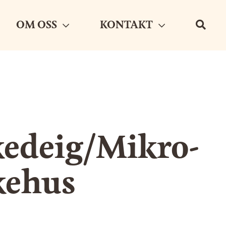
OM OSS
KONTAKT
edeig/Mikro-
kehus