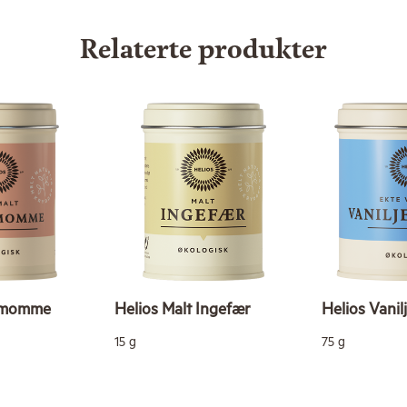
Relaterte produkter
demomme
Helios Malt Ingefær
Helios Vanil
15 g
75 g