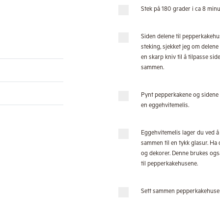
Stek på 180 grader i ca 8 minut
Siden delene til pepperkakehu
steking, sjekket jeg om delen
en skarp kniv til å tilpasse si
sammen.
Pynt pepperkakene og sidene
en eggehvitemelis.
Eggehvitemelis lager du ved å 
sammen til en tykk glasur. Ha
og dekorer. Denne brukes også
til pepperkakehusene.
Sett sammen pepperkakehusen