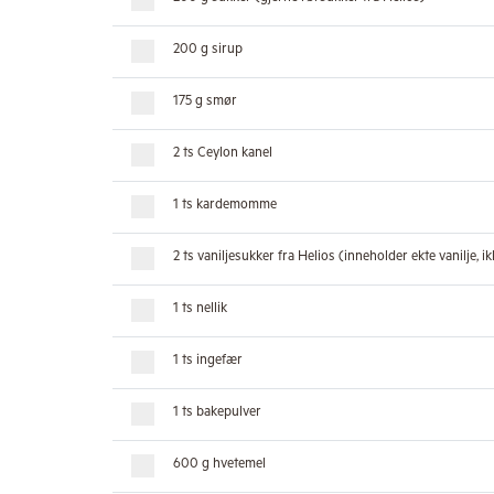
200 g sirup
175 g smør
2 ts Ceylon kanel
1 ts kardemomme
2 ts vaniljesukker fra Helios (inneholder ekte vanilje, 
1 ts nellik
1 ts ingefær
1 ts bakepulver
600 g hvetemel