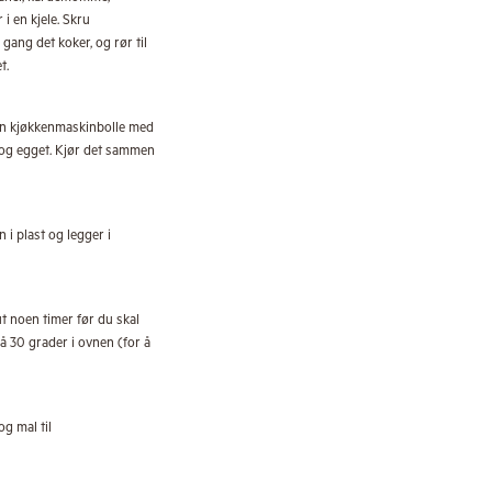
 i en kjele. Skru
ang det koker, og rør til
t.
en kjøkkenmaskinbolle med
n og egget. Kjør det sammen
 i plast og legger i
t noen timer før du skal
på 30 grader i ovnen (for å
og mal til