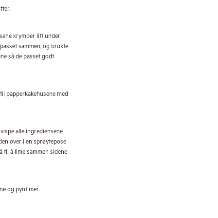
ter.
sene krymper litt under
e passet sammen, og brukte
dene så de passet godt
 til papperkakehusene med
vispe alle ingrediensene
 den over i en sprøytepose
 til å lime sammen sidene
e og pynt mer.