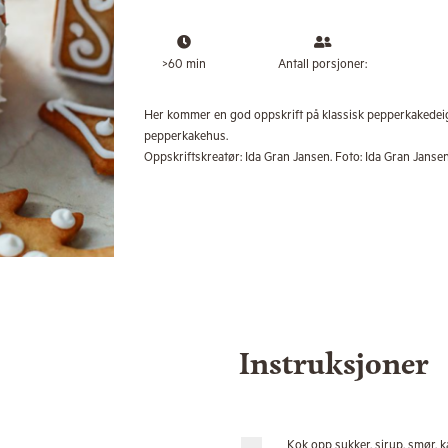
>60 min
Antall porsjoner:
Her kommer en god oppskrift på klassisk pepperkakedeig,
pepperkakehus.
Oppskriftskreatør:
Ida Gran Jansen. Foto: Ida Gran Janse
Instruksjoner
Kok opp sukker, sirup, smør, 