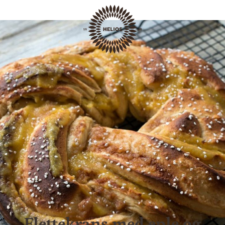
Baking
Flettekrans med eple og