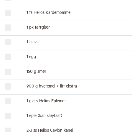
1 ts Helios Kardemomme
1 pk tørrgjær
1 ts salt
1 egg
150 g smør
900 g hvetemel + litt ekstra
1 glass Helios Eplemos
1 eple (kan sløyfast)
2-3 ss Helios Ceylon kanel