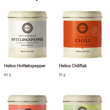
Helios Hvitløkspepper
Helios Chiliflak
80 g
55 g