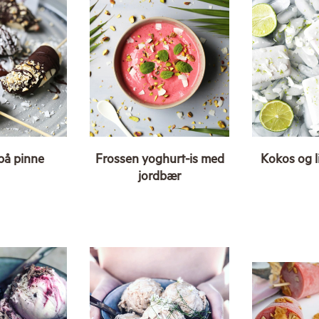
på pinne
Frossen yoghurt-is med
Kokos og l
jordbær