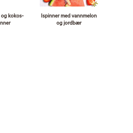
 og kokos-
Ispinner med vannmelon
inner
og jordbær