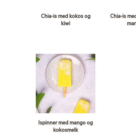
Chia-is med kokos og
Chia-is me
kiwi
ma
Ispinner med mango og
kokosmelk