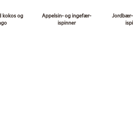
d kokos og
Appelsin- og ingefær-
Jordbær-
ngo
ispinner
isp